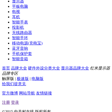
显示器
平板电脑
电视
耳机
智能手表
投影机
无线路由器
智能手环
移动电源(充电宝)
蓝牙音响
手机保护套
智能音箱
首页
品牌大全
硬件外设分类大全
显示器品牌大全
红米显示器
品牌专区
触屏版
|
极速版
|
电脑版
给我们提意见
官方微博
网站导航
友情链接
注册
登录
©2015 中关村在线 版权所有