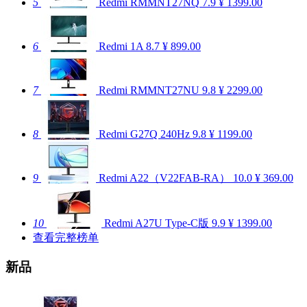
5
Redmi RMMNT27NQ
7.9
¥ 1399.00
6
Redmi 1A
8.7
¥ 899.00
7
Redmi RMMNT27NU
9.8
¥ 2299.00
8
Redmi G27Q 240Hz
9.8
¥ 1199.00
9
Redmi A22（V22FAB-RA）
10.0
¥ 369.00
10
Redmi A27U Type-C版
9.9
¥ 1399.00
查看完整榜单
新品