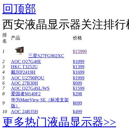
回顶部
西安液晶显示器关注排行
排
产品
价格
名
1
¥15999
三星S27FG902XC
2
AOC Q27G40E
¥1099
3
HKC T3252U
¥1399
4
戴尔P2419H
¥1699
5
AOC U2790PQU
¥1999
6
AOC 27B30H
¥699
7
AOC Q27G4SL/WS
¥1599
8
爱国者M140F2
¥298
华为MateView SE（标准支架
9
¥699
版）
10
AOC 24B35H
¥499
更多热门液晶显示器>>