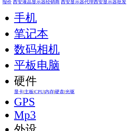
报价
西安液晶显示器经销商
西安显示器代理
西安显示器批发
手机
笔记本
数码相机
平板电脑
硬件
显卡
|
主板
|
CPU
|
内存
|
硬盘
|
光驱
GPS
Mp3
外设