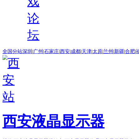
戏
论
坛
全国分站
深圳
|
广州
|
石家庄
|
西安
|
成都
|
天津
|
太原
|
兰州
|
新疆
|
合肥
|
西安液晶显示器