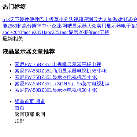
热门标签
618
天下硬件
硬件巴士
拔草小分队
视频评测
显为人知
游戏测试
护
能
2560超高分辨率
中小企业/网吧显示器
大众实用显示器
电子竞
aoc e2043f
aoc e2351f
aoc2251
aoc显示器报价
aoc刀锋
最新
|
相关
液晶显示器文章推荐
索尼FW-75BZ35L电视机显示器平板电视
索尼FW-55BZ35L商用显示器电视机55寸4K
索尼FW-75BZ35L显示器电视机75寸4K
索尼FW-55BZ35L（SONY） 55英寸电视机4
索尼FW-50BZ30L显示器电视机50寸4K
频道首页
频道
首页
返回顶部
返回
顶部