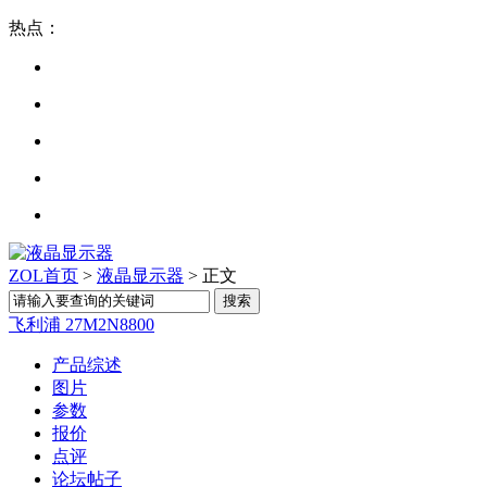
热点：
ZOL首页
>
液晶显示器
> 正文
飞利浦 27M2N8800
产品综述
图片
参数
报价
点评
论坛帖子