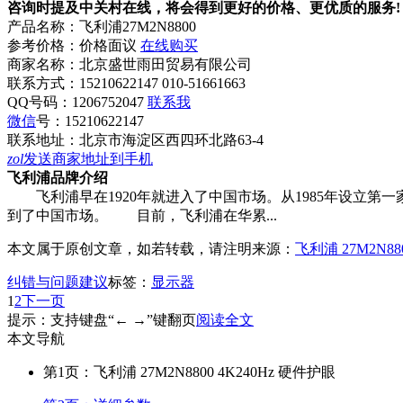
咨询时提及中关村在线，将会得到更好的价格、更优质的服务!
产品名称：
飞利浦27M2N8800
参考价格：
价格面议
在线购买
商家名称：
北京盛世雨田贸易有限公司
联系方式：
15210622147 010-51661663
QQ号码：1206752047
联系我
微信
号：
15210622147
联系地址：
北京市海淀区西四环北路63-4
zol
发送商家地址到手机
飞利浦品牌介绍
飞利浦早在1920年就进入了中国市场。从1985年设立第
到了中国市场。 目前，飞利浦在华累...
本文属于原创文章，如若转载，请注明来源：
飞利浦 27M2N88
纠错与问题建议
标签：
显示器
1
2
下一页
提示：支持键盘“← →”键翻页
阅读全文
本文导航
第1页：飞利浦 27M2N8800 4K240Hz 硬件护眼