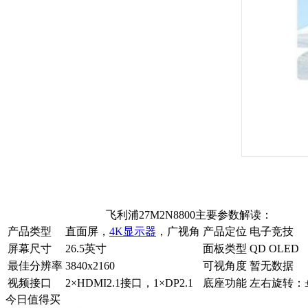
飞利浦27M2N8800主要参数解读：
产品类型
直面屏，
4K显示器
，广视角
产品定位
电子竞技
屏幕尺寸
26.5英寸
面板类型
QD OLED
最佳分辨率
3840x2160
可视角度
暂无数据
视频接口
2×HDMI2.1接口，1×DP2.1
底座功能
左右旋转：±
今日值得买