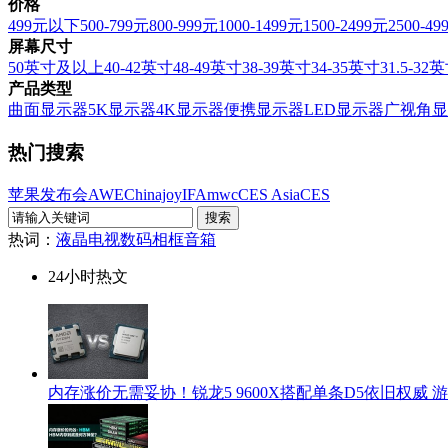
价格
499元以下
500-799元
800-999元
1000-1499元
1500-2499元
2500-49
屏幕尺寸
50英寸及以上
40-42英寸
48-49英寸
38-39英寸
34-35英寸
31.5-32
产品类型
曲面显示器
5K显示器
4K显示器
便携显示器
LED显示器
广视角显
热门搜索
苹果发布会
AWE
Chinajoy
IFA
mwc
CES Asia
CES
热词：
液晶电视
数码相框
音箱
24小时热文
内存涨价无需妥协！锐龙5 9600X搭配单条D5依旧权威 游戏