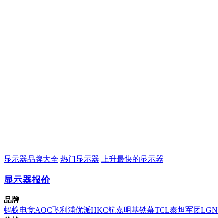
显示器品牌大全
热门显示器
上升最快的显示器
显示器报价
品牌
蚂蚁电竞
AOC
飞利浦
优派
HKC
航嘉
明基
铁幕
TCL
泰坦军团
LG
N