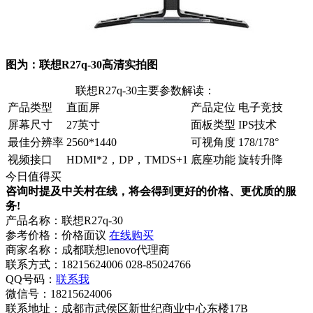
图为：联想R27q-30高清实拍图
联想R27q-30主要参数解读：
产品类型
直面屏
产品定位
电子竞技
屏幕尺寸
27英寸
面板类型
IPS技术
最佳分辨率
2560*1440
可视角度
178/178°
视频接口
HDMI*2，DP，TMDS+1
底座功能
旋转升降
今日值得买
咨询时提及中关村在线，将会得到更好的价格、更优质的服
务!
产品名称：
联想R27q-30
参考价格：
价格面议
在线购买
商家名称：
成都联想lenovo代理商
联系方式：
18215624006 028-85024766
QQ号码：
联系我
微信号：
18215624006
联系地址：
成都市武侯区新世纪商业中心东楼17B