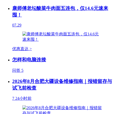
康师傅老坛酸菜牛肉面五连包，仅14.6元速来
囤！
07.29
优惠直达 >
怎样和电脑连接
问答
5
2026年8月合肥大疆设备维修指南｜报错留存与
试飞前检查
7
24小时前