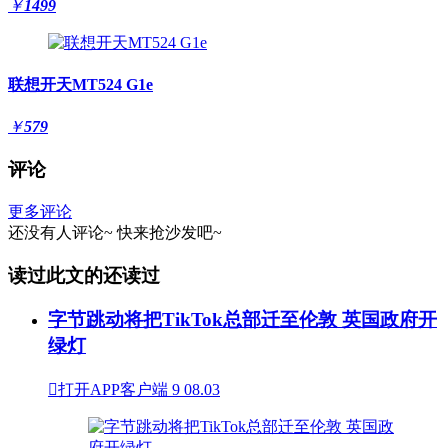
￥
1499
联想开天MT524 G1e
￥
579
评论
更多评论
还没有人评论~
快来
抢沙发
吧~
读过此文的还读过
字节跳动将把TikTok总部迁至伦敦 英国政府开
绿灯

打开APP客户端
9
08.03