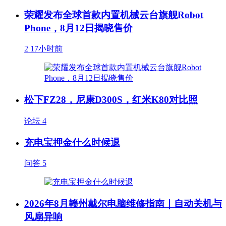
荣耀发布全球首款内置机械云台旗舰Robot
Phone，8月12日揭晓售价
2
17小时前
松下FZ28，尼康D300S，红米K80对比照
论坛
4
充电宝押金什么时候退
问答
5
2026年8月赣州戴尔电脑维修指南｜自动关机与
风扇异响