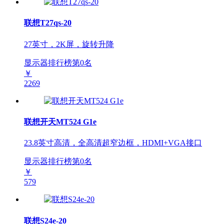
联想T27qs-20
27英寸，2K屏，旋转升降
显示器排行榜第
0
名
￥
2269
联想开天MT524 G1e
23.8英寸高清，全高清超窄边框，HDMI+VGA接口
显示器排行榜第
0
名
￥
579
联想S24e-20