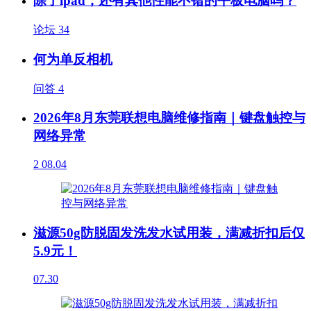
除了ipad，还有其他性能不错的平板电脑吗？
论坛
34
何为单反相机
问答
4
2026年8月东莞联想电脑维修指南｜键盘触控与
网络异常
2
08.04
滋源50g防脱固发洗发水试用装，满减折扣后仅
5.9元！
07.30