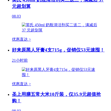
元超划算
08.03
优惠直达 >
好来原黑人牙膏4支715g，促销仅53元速囤！
21小时前
优惠直达 >
圣上用膳五常大米10斤装，仅35.9元超值抢
购！
08.03