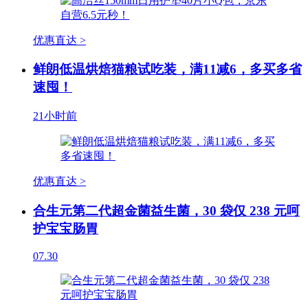
优惠直达 >
鲜朗低温烘焙猫粮试吃装，满11减6，多买多省
速囤！
21小时前
优惠直达 >
合生元第二代超金菌益生菌，30 袋仅 238 元呵
护宝宝肠胃
07.30