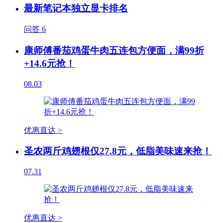
最新笔记本独立显卡排名
问答
6
康师傅番茄鸡蛋牛肉五连包方便面，满99折
+14.6元抢！
08.03
优惠直达 >
圣农两斤鸡翅根仅27.8元，低脂美味速来抢！
07.31
优惠直达 >