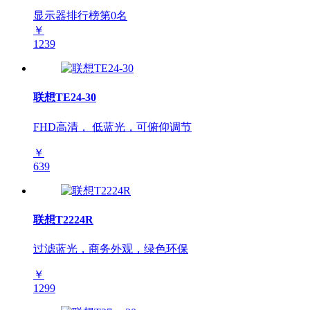
显示器排行榜第
0
名
￥
1239
联想TE24-30
FHD高清， 低蓝光，可俯仰调节
￥
639
联想T2224R
过滤蓝光，商务外观，绿色环保
￥
1299