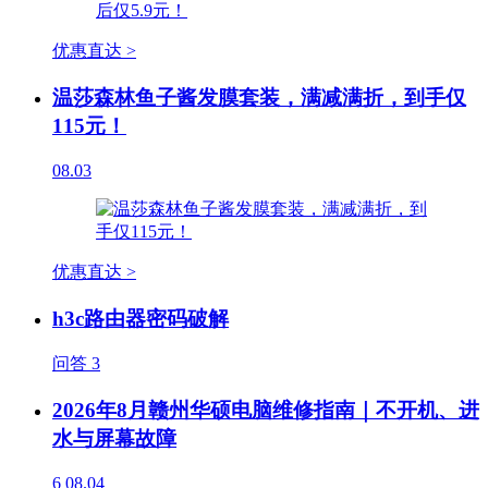
优惠直达 >
温莎森林鱼子酱发膜套装，满减满折，到手仅
115元！
08.03
优惠直达 >
h3c路由器密码破解
问答
3
2026年8月赣州华硕电脑维修指南｜不开机、进
水与屏幕故障
6
08.04