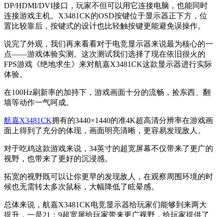
DP/HDMI/DVI接口，玩家不但可以用它连接电脑，也能同时
连接游戏主机。X3481CK的OSD按键位于显示器正下方，位
置比较靠后，按键式的设计也比轻触按键更能避免误操作。
说完了外观，我们再来看看对于电竞显示器来说最为核心的一
点——游戏体验实测。这次测试我们选择了现在依旧很火的
FPS游戏《绝地求生》来对航嘉X3481CK这款显示器进行实际
体验。
在100Hz刷新率的加持下，游戏画面十分的流畅，捡东西、翻
墙等动作一气呵成。
航嘉X3481CK
拥有的3440×1440的准4K超高清分辨率在游戏画
面上得到了充分的体现，画面明亮清晰，更容易发现敌人。
对于吃鸡这款游戏来说，34英寸的超宽屏幕不仅带来了更广的
视野，也带来了更好的沉浸感。
拓宽的视野既可以让你更早的发现敌人，在观察周围环境的时
候也无需转太多次鼠标，大幅降低了眩晕感。
总体来说，航嘉X3481CK电竞显示器给玩家们能够到来两大
提升，一是21：9超宽屏给玩家带来更广视野，给玩家提供了