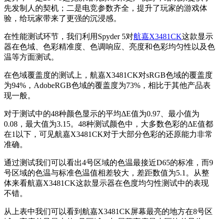
先发制人的契机；二是电竞参数齐全，提升了玩家的游戏体
验，给玩家带来了更强的沉浸感。
在性能测试环节，我们利用Spyder 5对
航嘉X3481CK
这款显示
器在色域、色彩精准度
、色调响应、亮度和色彩均匀性以及色
温等方面测试。
在色域覆盖度的测试上，
航嘉X3481CK
对sRGB色域的覆盖度
为94%，AdobeRGB色域的覆盖度为73%，相比于其他产品表
现一般。
对于测试中的48种颜色显示的平均ΔE值为0.97、最小值为
0.08，最大值为3.15。48种测试颜色中，大多数色彩的ΔE值都
在1以下，可见
航嘉X3481CK
对于大部分色彩的还原能力非常
准确。
通过测试我们可以看出4号区域的色温最接近D65的标准，而9
号区域的色温与标准色温值相差较大，差距数值为5.1。从整
体来看
航嘉X3481CK
这款显示器在色度均匀性测试中的表现
不错。
从上表中我们可以看到
航嘉X3481CK
屏幕最亮的地方在8号区