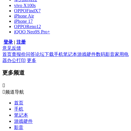
vivo X100s
OPPOFindX7
iPhone Air
iPhone 17
OPPOReno12
iQOO Neo9S Pro+
登录
|
注册
意见反馈
首页
查报价
问答
论坛
下载
手机
笔记本
游戏硬件
数码影音
家用电
器
办公打印
更多
更多频道


频道导航
首页
手机
笔记本
游戏硬件
影音