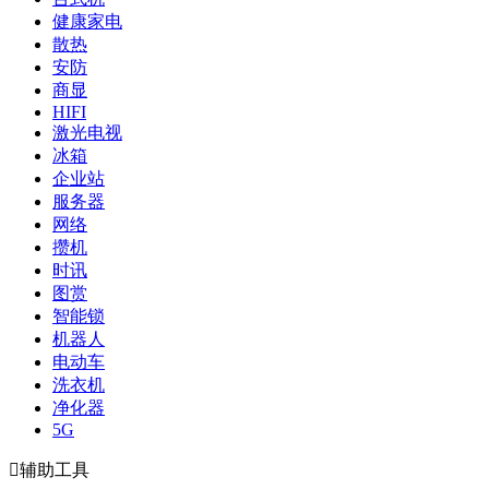
健康家电
散热
安防
商显
HIFI
激光电视
冰箱
企业站
服务器
网络
攒机
时讯
图赏
智能锁
机器人
电动车
洗衣机
净化器
5G

辅助工具