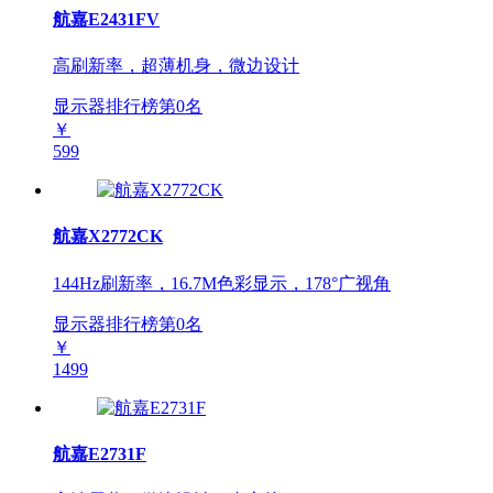
航嘉E2431FV
高刷新率，超薄机身，微边设计
显示器排行榜第
0
名
￥
599
航嘉X2772CK
144Hz刷新率，16.7M色彩显示，178°广视角
显示器排行榜第
0
名
￥
1499
航嘉E2731F