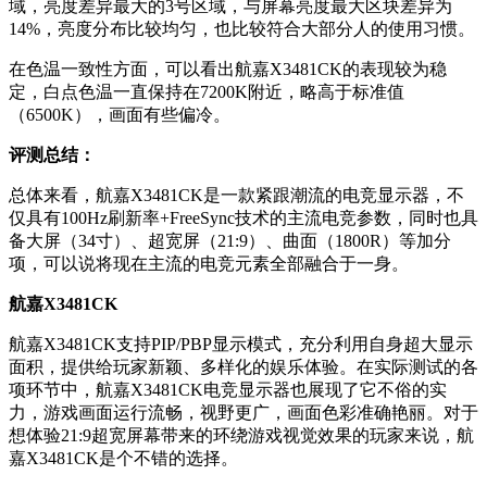
域，亮度差异最大的3号区域，与屏幕亮度最大区块差异为
14%，亮度分布比较均匀，也比较符合大部分人的使用习惯。
在色温一致性方面，可以看出
航嘉X3481CK
的表现较为稳
定，白点色温一直保持在7200K附近，略高于标准值
（6500K），画面有些偏冷。
评测总结：
总体来看，
航嘉X3481CK
是一款紧跟潮流的电竞显示器，不
仅具有100Hz刷新率+FreeSync技术的主流电竞参数，同时也具
备大屏（34寸）、超宽屏（21:9）、曲面（1800R）等加分
项，可以说将现在主流的电竞元素全部融合于一身。
航嘉
X3481CK
航嘉
X3481CK支持PIP/PBP显示模式，充分利用自身超大显示
面积，提供给玩家新颖、多样化的娱乐体验。在实际测试的各
项环节中，航嘉X3481CK电竞显示器也展现了它不俗的实
力，游戏画面运行流畅，视野更广，画面色彩准确艳丽。对于
想体验21:9超宽屏幕带来的环绕游戏视觉效果的玩家来说，
航
嘉
X3481CK是个不错的选择。