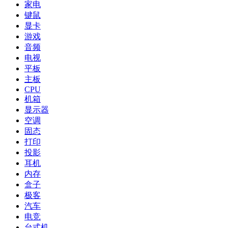
家电
键鼠
显卡
游戏
音频
电视
平板
主板
CPU
机箱
显示器
空调
固态
打印
投影
耳机
内存
盒子
极客
汽车
电竞
台式机