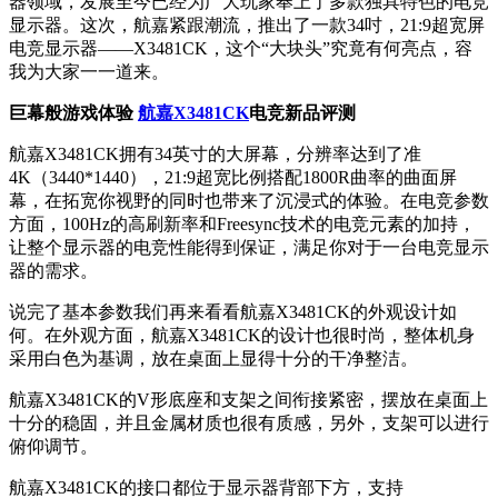
器领域，发展至今已经为广大玩家奉上了多款独具特色的电竞
显示器。这次，航嘉紧跟潮流，推出了一款34吋，21:9超宽屏
电竞显示器——X3481CK，这个“大块头”究竟有何亮点，容
我为大家一一道来。
巨幕般游戏体验
航嘉X3481CK
电竞新品评测
航嘉X3481CK拥有34英寸的大屏幕，分辨率达到了准
4K（3440*1440），21:9超宽比例搭配1800R曲率的曲面屏
幕，在拓宽你视野的同时也带来了沉浸式的体验。在电竞参数
方面，100Hz的高刷新率和Freesync技术的电竞元素的加持，
让整个显示器的电竞性能得到保证，满足你对于一台电竞显示
器的需求。
说完了基本参数我们再来看看航嘉X3481CK的外观设计如
何。在外观方面，航嘉X3481CK的设计也很时尚，整体机身
采用白色为基调，放在桌面上显得十分的干净整洁。
航嘉X3481CK的V形底座和支架之间衔接紧密，摆放在桌面上
十分的稳固，并且金属材质也很有质感，另外，支架可以进行
俯仰调节。
航嘉X3481CK的接口都位于显示器背部下方，支持