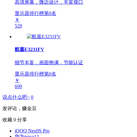
高清屏幕，微边设计，丰富接口
显示器排行榜第
0
名
￥
529
航嘉E3231FV
细节丰富，画面饱满，节能认证
显示器排行榜第
0
名
￥
699
说点什么吧~
0
发评论，赚金豆
收藏
0
分享
iQOO Neo9S Pro
华为nova12