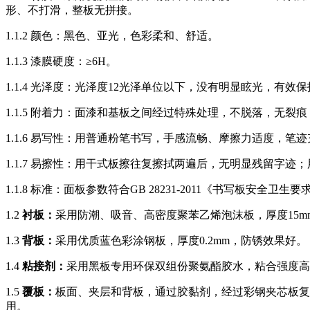
形、不打滑，整板无拼接。
1.1.2 颜色：黑色、亚光，色彩柔和、舒适。
1.1.3 漆膜硬度：≥6H。
1.1.4 光泽度：光泽度12光泽单位以下，没有明显眩光，有效
1.1.5 附着力：面漆和基板之间经过特殊处理，不脱落，无裂
1.1.6 易写性：用普通粉笔书写，手感流畅、摩擦力适度，笔
1.1.7 易擦性：用干式板擦往复擦拭两遍后，无明显残留字迹
1.1.8 标准：面板参数符合GB 28231-2011《书写板安全卫生要
1.2
衬板：
采用防潮、吸音、高密度聚苯乙烯泡沫板，厚度15
1.3
背板：
采用优质蓝色彩涂钢板，厚度0.2mm，防锈效果好。
1.4
粘接剂：
采用黑板专用环保双组份聚氨酯胶水，粘合强度高，不
1.5
覆板：
板面、夹层和背板，通过胶黏剂，经过彩钢夹芯板复
用。