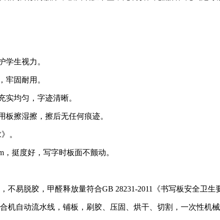
保护学生视力。
痕，牢固耐用。
迹充实均匀，字迹清晰。
；用板擦湿擦，擦后无任何痕迹。
求》。
mm，挺度好，写字时板面不颤动。
易脱胶，甲醛释放量符合GB 28231-2011《书写板安全卫生
合机自动流水线，铺板，刷胶、压固、烘干、切割，一次性机械