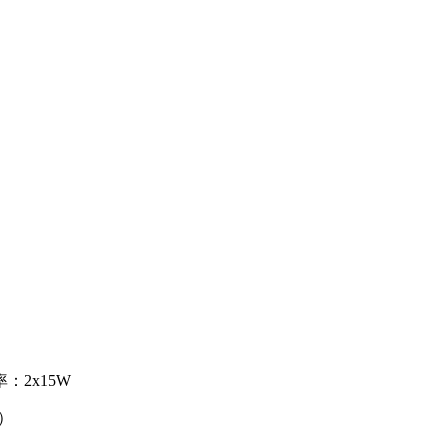
：2x15W
S）