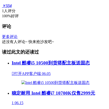
￥
554
1人评分
100%好评
评论
更多评论
还没有人评论~
快来
抢沙发
吧~
读过此文的还读过
Intel 酷睿i5 10500到货搭配主板送固态

打开APP客户端
06.05
稳定耐用 Intel 酷睿i7 10700K仅售2999元
1
06.15