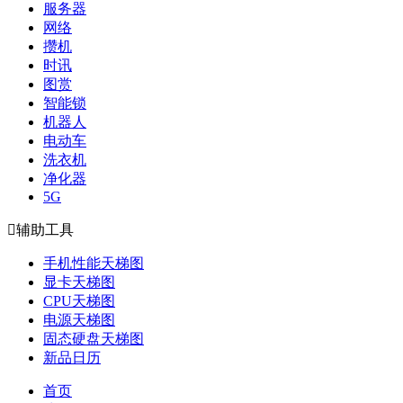
服务器
网络
攒机
时讯
图赏
智能锁
机器人
电动车
洗衣机
净化器
5G

辅助工具
手机性能天梯图
显卡天梯图
CPU天梯图
电源天梯图
固态硬盘天梯图
新品日历
首页