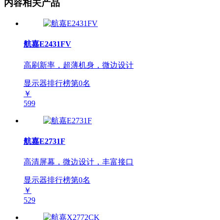
内容相关产品
航嘉E2431FV
高刷新率，超薄机身，微边设计
显示器排行榜第
0
名
￥
599
航嘉E2731F
高清屏幕，微边设计，丰富接口
显示器排行榜第
0
名
￥
529