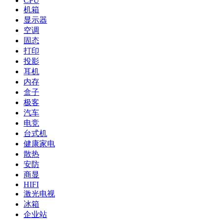
CPU
机箱
显示器
空调
固态
打印
投影
耳机
内存
盒子
极客
汽车
电竞
台式机
健康家电
散热
安防
商显
HIFI
激光电视
冰箱
企业站