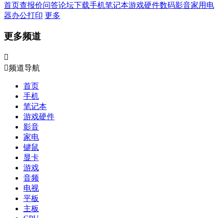
首页
查报价
问答
论坛
下载
手机
笔记本
游戏硬件
数码影音
家用电
器
办公打印
更多
更多频道


频道导航
首页
手机
笔记本
游戏硬件
影音
家电
键鼠
显卡
游戏
音频
电视
平板
主板